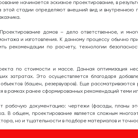
рование начинается эскизное проектирование, в резуль
На этой стадии определяют внешний вид и внутреннюю 
аказчика.
 Проектирование домов – дело ответственное, и мног
монтажа и изготовления. К данному процессу обычно пр
ить рекомендации по расчету, технологии безопаснос
екта по стоимости и массе. Данная оптимизация нео
ших затратах. Это осуществляется благодаря добавл
х объектов (башен, резервуаров). Еще рассматриваются
ся в рамках ранее сформированных рекомендаций теми и
рабочую документацию: чертежи (фасады, планы этаж
ска. В общем, проектирование является сложным многоэ
тора, но и тщательности в подборе материалов и точно